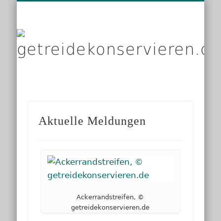
DIENSTLEISTER
DATENSCHUTZ
GRUNDLAGEN
IMPRESSUM
PRODUKTE
KONTAKT
START
LINKS
g
Aktuelle Meldungen
Ackerrandstreifen, ©
getreidekonservieren.de