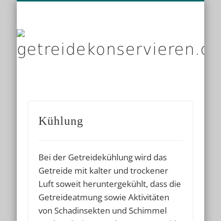
DIENSTLEISTER
DATENSCHUTZ
GRUNDLAGEN
IMPRESSUM
PRODUKTE
KONTAKT
START
LINKS
g
Kühlung
Bei der Getreidekühlung wird das
Getreide mit kalter und trockener
Luft soweit heruntergekühlt, dass die
Getreideatmung sowie Aktivitäten
von Schadinsekten und Schimmel