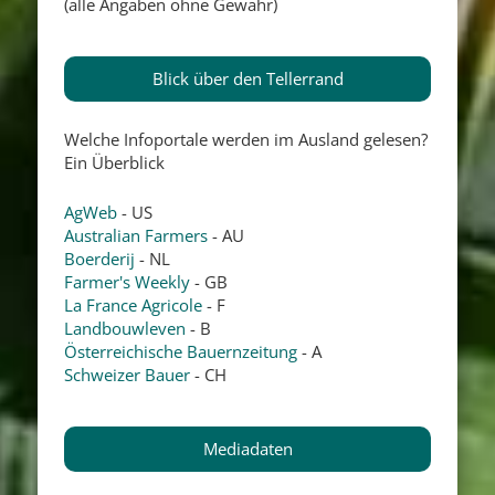
(alle Angaben ohne Gewähr)
Blick über den Tellerrand
Welche Infoportale werden im Ausland gelesen?
Ein Überblick
AgWeb
- US
Australian Farmers
- AU
Boerderij
- NL
Farmer's Weekly
- GB
La France Agricole
- F
Landbouwleven
- B
Österreichische Bauernzeitung
- A
Schweizer Bauer
- CH
Mediadaten