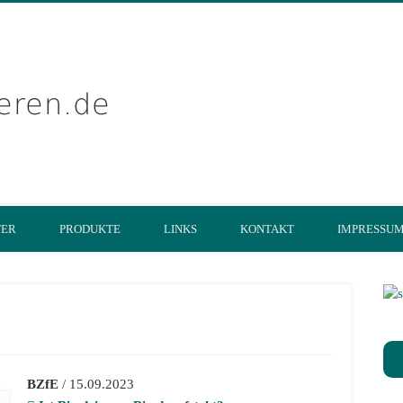
getreidekonservier
TER
PRODUKTE
LINKS
KONTAKT
IMPRESSU
BZfE
/ 15.09.2023