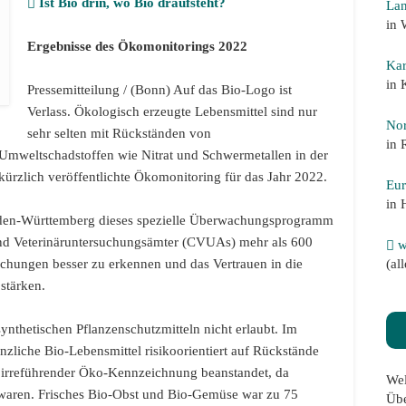
Ist Bio drin, wo Bio draufsteht?
Lan
in 
Ergebnisse des Ökomonitorings 2022
Kar
in 
Pressemitteilung / (Bonn) Auf das Bio-Logo ist
Verlass. Ökologisch erzeugte Lebensmittel sind nur
Nor
sehr selten mit Rückständen von
in 
i Umweltschadstoffen wie Nitrat und Schwermetallen in der
 kürzlich veröffentlichte Ökomonitoring für das Jahr 2022.
Eur
in 
Baden-Württemberg dieses spezielle Überwachungsprogramm
nd Veterinäruntersuchungsämter (CVUAs) mehr als 600
w
(al
chungen besser zu erkennen und das Vertrauen in die
 stärken.
ynthetischen Pflanzenschutzmitteln nicht erlaubt. Im
liche Bio-Lebensmittel risikoorientiert auf Rückstände
 irreführender Öko-Kennzeichnung beanstandet, da
Wel
waren. Frisches Bio-Obst und Bio-Gemüse war zu 75
Übe