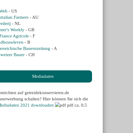
Web
- US
tralian Farmers
- AU
rderij
- NL
mer's Weekly
- GB
France Agricole
- F
ndbouwleven
- B
erreichische Bauernzeitung
- A
weizer Bauer
- CH
Mediadaten
 möchten auf getreidekonservieren.de
nerwerbung schalten? Hier können Sie sich die
ediadaten 2021 downloaden
pdf ca. 0,5
B