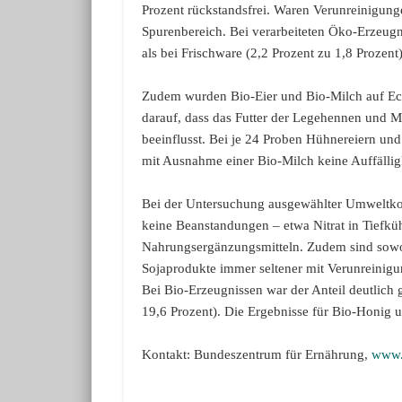
Prozent rückstandsfrei. Waren Verunreinigung
Spurenbereich. Bei verarbeiteten Öko-Erzeug
als bei Frischware (2,2 Prozent zu 1,8 Prozent)
Zudem wurden Bio-Eier und Bio-Milch auf Ech
darauf, dass das Futter der Legehennen und 
beeinflusst. Bei je 24 Proben Hühnereiern un
mit Ausnahme einer Bio-Milch keine Auffälligk
Bei der Untersuchung ausgewählter Umweltko
keine Beanstandungen – etwa Nitrat in Tiefküh
Nahrungsergänzungsmitteln. Zudem sind sowoh
Sojaprodukte immer seltener mit Verunreinig
Bei Bio-Erzeugnissen war der Anteil deutlich 
19,6 Prozent). Die Ergebnisse für Bio-Honig 
Kontakt: Bundeszentrum für Ernährung,
www.