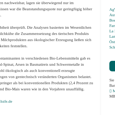
en nachweisbar, lagen sie überwiegend nur im
nissen war die Beanstandungsquote nur geringfügig höher
Ag
Aus
.
Boe
Far
theit überprüft. Die Analysen basierten im Wesentlichen
La 
Milchkühe die Zusammensetzung des tierischen Produkts
La
d Milchprodukten aus ökologischer Erzeugung ließen sich
Öst
eiten feststellen.
Sch
ntaminanten in verschiedenen Bio-Lebensmitteln gab es
l-Spinat, Arsen in Basmatireis und Schwermetalle in
l ökologisch als auch konventionell erzeugte
ungen von gentechnisch veränderten Organismen belastet.
Sie
geringer als bei konventionellen Produkten (2,4 Prozent zu
Ban
und Bio-Mais waren wie in den Vorjahren unauffällig.
M
M
bzfe.de