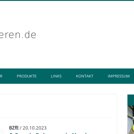
getreidekonservier
ER
PRODUKTE
LINKS
KONTAKT
IMPRESSUM
BZfE
/ 20.10.2023