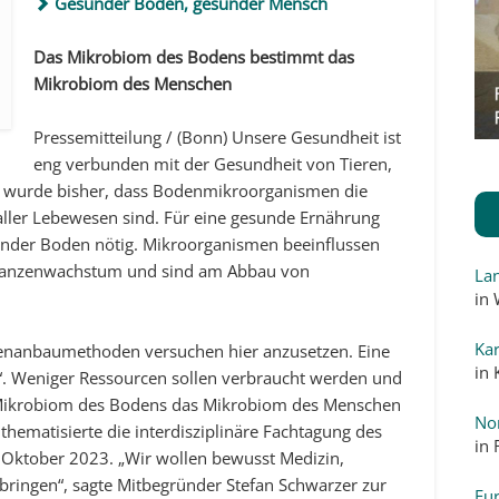
Gesunder Boden, gesunder Mensch
Das Mikrobiom des Bodens bestimmt das
Mikrobiom des Menschen
Pressemitteilung / (Bonn) Unsere Gesundheit ist
eng verbunden mit der Gesundheit von Tieren,
t wurde bisher, dass Bodenmikroorganismen die
aller Lebewesen sind. Für eine gesunde Ernährung
sunder Boden nötig. Mikroorganismen beeinflussen
Pflanzenwachstum und sind am Abbau von
La
in
Kar
zenanbaumethoden versuchen hier anzusetzen. Eine
in
“. Weniger Ressourcen sollen verbraucht werden und
 Mikrobiom des Bodens das Mikrobiom des Menschen
No
hematisierte die interdisziplinäre Fachtagung des
in
 Oktober 2023. „Wir wollen bewusst Medizin,
ingen“, sagte Mitbegründer Stefan Schwarzer zur
Eur