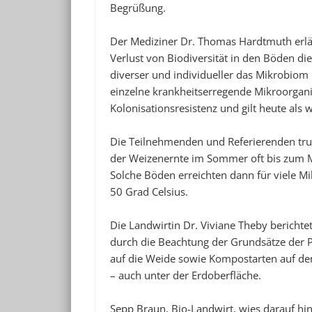
Begrüßung.
Der Mediziner Dr. Thomas Hardtmuth erlä
Verlust von Biodiversität in den Böden di
diverser und individueller das Mikrobiom 
einzelne krankheitserregende Mikroorgani
Kolonisationsresistenz und gilt heute als 
Die Teilnehmenden und Referierenden tru
der Weizenernte im Sommer oft bis zum M
Solche Böden erreichten dann für viele 
50 Grad Celsius.
Die Landwirtin Dr. Viviane Theby berichte
durch die Beachtung der Grundsätze der P
auf die Weide sowie Kompostarten auf de
– auch unter der Erdoberfläche.
Sepp Braun, Bio-Landwirt, wies darauf hin