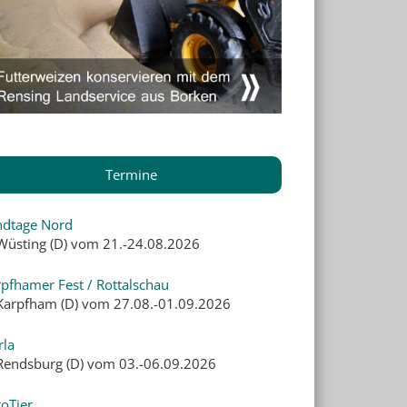
Termine
ndtage Nord
 Wüsting (D) vom 21.-24.08.2026
pfhamer Fest / Rottalschau
 Karpfham (D) vom 27.08.-01.09.2026
rla
 Rendsburg (D) vom 03.-06.09.2026
oTier