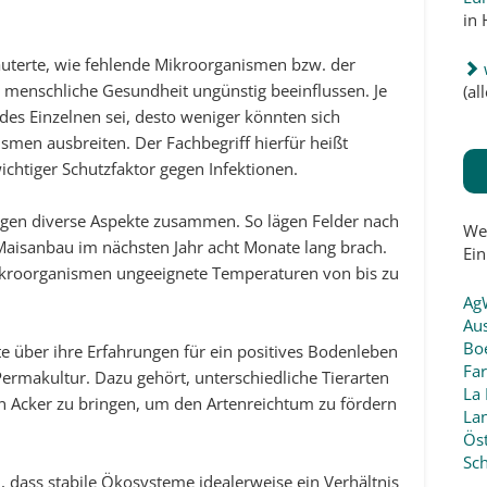
in
uterte, wie fehlende Mikroorganismen bzw. der
e menschliche Gesundheit ungünstig beeinflussen. Je
(a
des Einzelnen sei, desto weniger könnten sich
smen ausbreiten. Der Fachbegriff hierfür heißt
wichtiger Schutzfaktor gegen Infektionen.
gen diverse Aspekte zusammen. So lägen Felder nach
We
aisanbau im nächsten Jahr acht Monate lang brach.
Ein
Mikroorganismen ungeeignete Temperaturen von bis zu
Ag
Aus
Boe
te über ihre Erfahrungen für ein positives Bodenleben
Fa
ermakultur. Dazu gehört, unterschiedliche Tierarten
La 
n Acker zu bringen, um den Artenreichtum zu fördern
La
Öst
Sc
, dass stabile Ökosysteme idealerweise ein Verhältnis