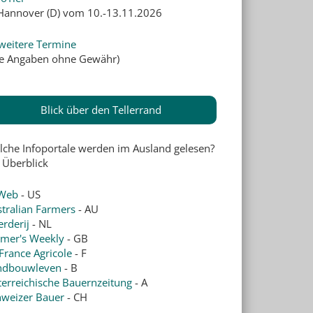
 Hannover (D) vom 10.-13.11.2026
weitere Termine
lle Angaben ohne Gewähr)
Blick über den Tellerrand
lche Infoportale werden im Ausland gelesen?
 Überblick
Web
- US
tralian Farmers
- AU
rderij
- NL
rmer's Weekly
- GB
France Agricole
- F
ndbouwleven
- B
erreichische Bauernzeitung
- A
hweizer Bauer
- CH