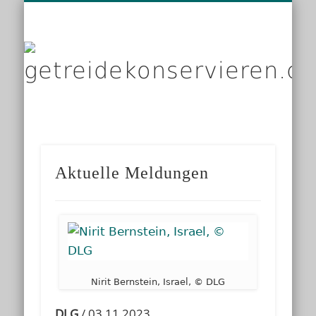
DIENSTLEISTER
DATENSCHUTZ
GRUNDLAGEN
IMPRESSUM
PRODUKTE
KONTAKT
START
LINKS
g
Aktuelle Meldungen
Nirit Bernstein, Israel, © DLG
DLG
/ 03.11.2023