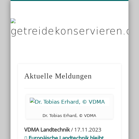
DIENSTLEISTER
DATENSCHUTZ
GRUNDLAGEN
IMPRESSUM
PRODUKTE
KONTAKT
START
LINKS
g
Aktuelle Meldungen
Dr. Tobias Erhard, © VDMA
VDMA Landtechnik
/ 17.11.2023
Europäische Landtechnik bleibt