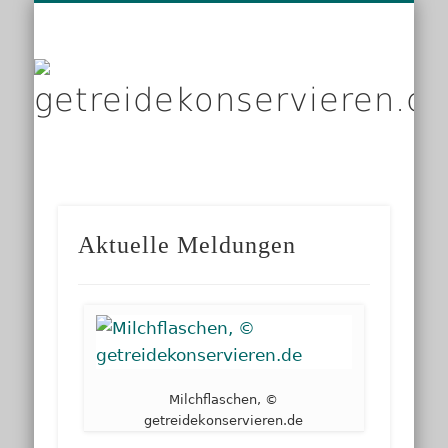
DIENSTLEISTER
DATENSCHUTZ
GRUNDLAGEN
IMPRESSUM
PRODUKTE
KONTAKT
START
LINKS
g
Aktuelle Meldungen
Milchflaschen, ©
getreidekonservieren.de