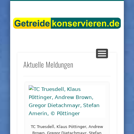
DIENSTLEISTER
DATENSCHUTZ
GRUNDLAGEN
IMPRESSUM
PRODUKTE
KONTAKT
START
LINKS
g
Aktuelle Meldungen
TC Truesdell, Klaus Pöttinger, Andrew
Brown, Gregor Dietachmayr, Stefan