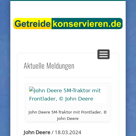
DIENSTLEISTER
DATENSCHUTZ
GRUNDLAGEN
IMPRESSUM
PRODUKTE
KONTAKT
START
LINKS
g
Aktuelle Meldungen
John Deere 5M-Traktor mit Frontlader, ©
John Deere
John Deere
/ 18.03.2024