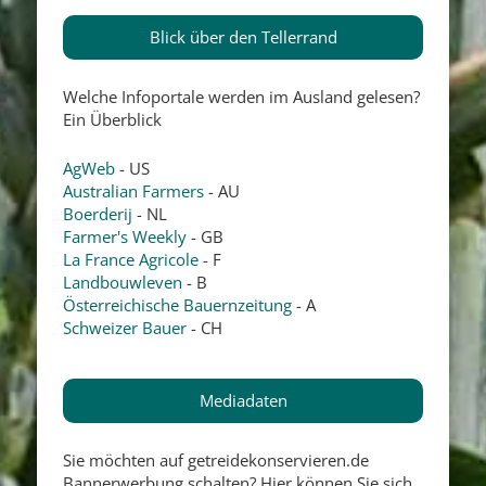
Blick über den Tellerrand
Welche Infoportale werden im Ausland gelesen?
Ein Überblick
AgWeb
- US
Australian Farmers
- AU
Boerderij
- NL
Farmer's Weekly
- GB
La France Agricole
- F
Landbouwleven
- B
Österreichische Bauernzeitung
- A
Schweizer Bauer
- CH
Mediadaten
Sie möchten auf getreidekonservieren.de
Bannerwerbung schalten? Hier können Sie sich