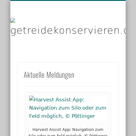
DIENSTLEISTER
DATENSCHUTZ
GRUNDLAGEN
IMPRESSUM
PRODUKTE
KONTAKT
START
LINKS
g
Aktuelle Meldungen
Harvest Assist App: Navigation zum
Silo oder zum Feld möglich, © Pöttinger