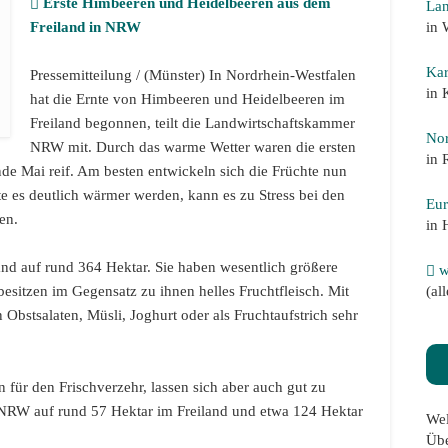
Erste Himbeeren und Heidelbeeren aus dem
Lan
in 
Freiland in NRW
Kar
Pressemitteilung / (Münster) In Nordrhein-Westfalen
in 
hat die Ernte von Himbeeren und Heidelbeeren im
Freiland begonnen, teilt die Landwirtschaftskammer
Nor
NRW mit. Durch das warme Wetter waren die ersten
in 
de Mai reif. Am besten entwickeln sich die Früchte nun
e es deutlich wärmer werden, kann es zu Stress bei den
Eur
en.
in 
nd auf rund 364 Hektar. Sie haben wesentlich größere
w
(al
esitzen im Gegensatz zu ihnen helles Fruchtfleisch. Mit
 Obstsalaten, Müsli, Joghurt oder als Fruchtaufstrich sehr
 für den Frischverzehr, lassen sich aber auch gut zu
 NRW auf rund 57 Hektar im Freiland und etwa 124 Hektar
Wel
Übe