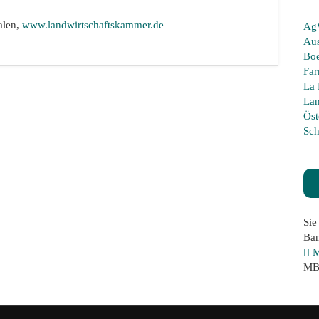
alen,
www.landwirtschaftskammer.de
Ag
Aus
Boe
Far
La 
La
Öst
Sch
Sie
Ban
M
M