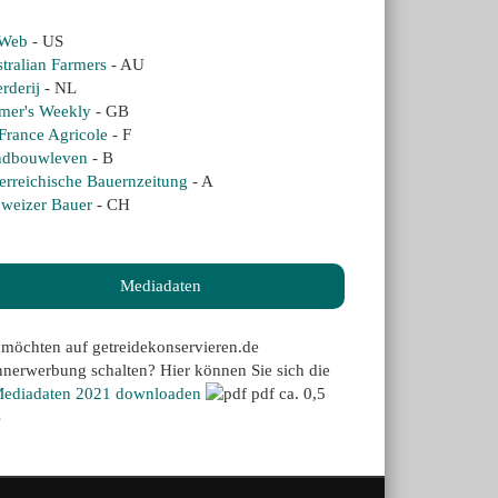
Web
- US
tralian Farmers
- AU
rderij
- NL
mer's Weekly
- GB
France Agricole
- F
ndbouwleven
- B
erreichische Bauernzeitung
- A
weizer Bauer
- CH
Mediadaten
 möchten auf getreidekonservieren.de
nerwerbung schalten? Hier können Sie sich die
ediadaten 2021 downloaden
pdf ca. 0,5
B