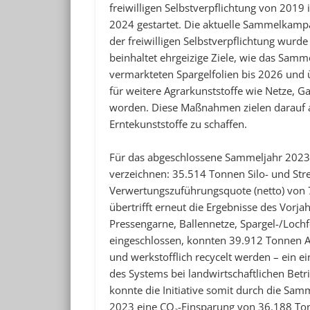
freiwilligen Selbstverpflichtung von 2019
2024 gestartet. Die aktuelle Sammelkampa
der freiwilligen Selbstverpflichtung wurd
beinhaltet ehrgeizige Ziele, wie das Sam
vermarkteten Spargelfolien bis 2026 und ü
für weitere Agrarkunststoffe wie Netze, G
worden. Diese Maßnahmen zielen darauf ab
Erntekunststoffe zu schaffen.
Für das abgeschlossene Sammeljahr 2023
verzeichnen: 35.514 Tonnen Silo- und Str
Verwertungszuführungsquote (netto) von 
übertrifft erneut die Ergebnisse des Vorj
Pressengarne, Ballennetze, Spargel-/Loch
eingeschlossen, konnten 39.912 Tonnen Ag
und werkstofflich recycelt werden – ein e
des Systems bei landwirtschaftlichen Be
konnte die Initiative somit durch die Sa
2023 eine CO₂-Einsparung von 36.188 To