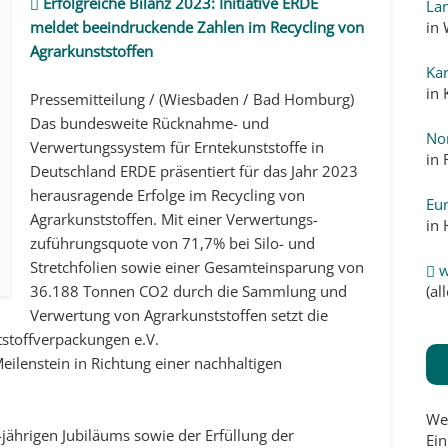
Erfolgreiche Bilanz 2023: Initiative ERDE
La
in
meldet beeindruckende Zahlen im Recycling von
Agrarkunststoffen
Kar
in
Pressemitteilung / (Wiesbaden / Bad Homburg)
Das bundesweite Rücknahme- und
No
Verwertungssystem für Erntekunststoffe in
in
Deutschland ERDE präsentiert für das Jahr 2023
herausragende Erfolge im Recycling von
Eur
Agrarkunststoffen. Mit einer Verwertungs­
in
zuführungsquote von 71,7% bei Silo- und
Stretchfolien sowie einer Gesamteinsparung von
w
(a
36.188 Tonnen CO2 durch die Sammlung und
Verwertung von Agrarkunststoffen setzt die
ststoffverpackungen e.V.
Meilenstein in Richtung einer nachhaltigen
We
jährigen Jubiläums sowie der Erfüllung der
Ein