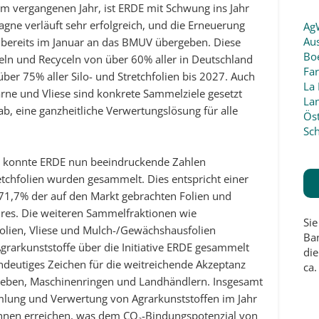
 im vergangenen Jahr, ist ERDE mit Schwung ins Jahr
gne verläuft sehr erfolgreich, und die Erneuerung
Ag
Aus
e bereits im Januar an das BMUV übergeben. Diese
Boe
meln und Recyceln von über 60% aller in Deutschland
Fa
ber 75% aller Silo- und Stretchfolien bis 2027. Auch
La 
arne und Vliese sind konkrete Sammelziele gesetzt
La
, eine ganzheitliche Verwertungslösung für alle
Öst
Sc
 konnte ERDE nun beeindruckende Zahlen
etchfolien wurden gesammelt. Dies entspricht einer
71,7% der auf den Markt gebrachten Folien und
ahres. Die weiteren Sammelfraktionen wie
Sie
folien, Vliese und Mulch-/Gewächshausfolien
Ba
rarkunststoffe über die Initiative ERDE gesammelt
di
indeutiges Zeichen für die weitreichende Akzeptanz
ca.
trieben, Maschinenringen und Landhändlern. Insgesamt
mmlung und Verwertung von Agrarkunststoffen im Jahr
nnen erreichen, was dem CO₂-Bindungspotenzial von