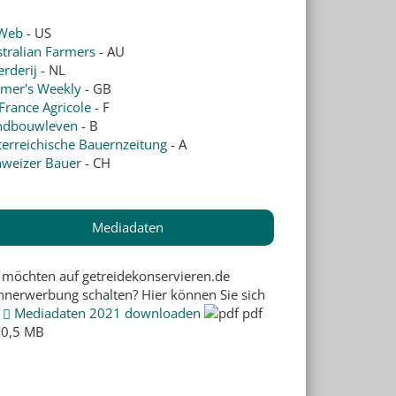
Web
- US
tralian Farmers
- AU
rderij
- NL
rmer's Weekly
- GB
France Agricole
- F
ndbouwleven
- B
erreichische Bauernzeitung
- A
hweizer Bauer
- CH
Mediadaten
 möchten auf getreidekonservieren.de
nnerwerbung schalten? Hier können Sie sich
e
Mediadaten 2021 downloaden
pdf
 0,5 MB