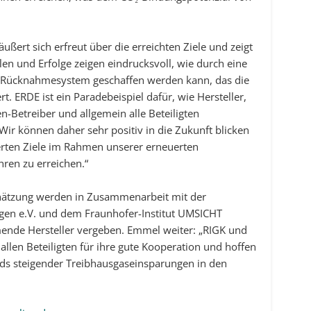
ert sich erfreut über die erreichten Ziele und zeigt
hlen und Erfolge zeigen eindrucksvoll, wie durch eine
tives Rücknahmesystem geschaffen werden kann, das die
rt. ERDE ist ein Paradebeispiel dafür, wie Hersteller,
n-Betreiber und allgemein alle Beteiligten
 können daher sehr positiv in die Zukunft blicken
ierten Ziele im Rahmen unserer erneuerten
ren zu erreichen.“
hätzung werden in Zusammenarbeit mit der
ngen e.V. und dem Fraunhofer-Institut UMSICHT
hmende Hersteller vergeben. Emmel weiter: „RIGK und
llen Beteiligten für ihre gute Kooperation und hoffen
ends steigender Treibhausgaseinsparungen in den