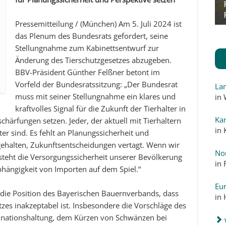
Pressemitteilung / (München) Am 5. Juli 2024 ist
das Plenum des Bundesrats gefordert, seine
Stellungnahme zum Kabinettsentwurf zur
Änderung des Tierschutzgesetzes abzugeben.
BBV-Präsident Günther Felßner betont im
Vorfeld der Bundesratssitzung: „Der Bundesrat
La
muss mit seiner Stellungnahme ein klares und
in
kraftvolles Signal für die Zukunft der Tierhalter in
Kar
härfungen setzen. Jeder, der aktuell mit Tierhaltern
in
lter sind. Es fehlt an Planungssicherheit und
gehalten, Zukunftsentscheidungen vertagt. Wenn wir
No
, steht die Versorgungssicherheit unserer Bevölkerung
in
bhängigkeit von Importen auf dem Spiel.“
Eur
 die Position des Bayerischen Bauernverbands, dass
in
zes inakzeptabel ist. Insbesondere die Vorschläge des
inationshaltung, dem Kürzen von Schwänzen bei