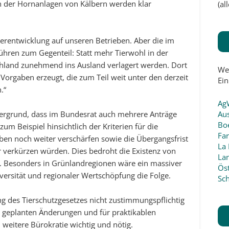
der Hornanlagen von Kälbern werden klar
(a
terentwicklung auf unseren Betrieben. Aber die im
hren zum Gegenteil: Statt mehr Tierwohl in der
schland zunehmend ins Ausland verlagert werden. Dort
We
Vorgaben erzeugt, die zum Teil weit unter den derzeit
Ein
.“
Ag
Aus
ntergrund, dass im Bundesrat auch mehrere Anträge
Boe
um Beispiel hinsichtlich der Kriterien für die
Fa
en noch weiter verschärfen sowie die Übergangsfrist
La 
r verkürzen würden. Dies bedroht die Existenz von
La
n. Besonders in Grünlandregionen wäre ein massiver
Öst
versität und regionaler Wertschöpfung die Folge.
Sc
 des Tierschutzgesetzes nicht zustimmungspflichtig
die geplanten Änderungen und für praktikablen
 weitere Bürokratie wichtig und nötig.