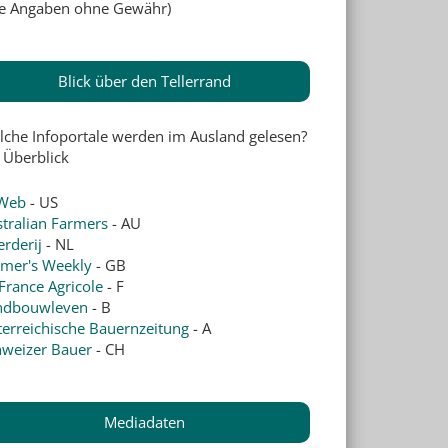
lle Angaben ohne Gewähr)
Blick über den Tellerrand
lche Infoportale werden im Ausland gelesen?
 Überblick
Web
- US
tralian Farmers
- AU
rderij
- NL
rmer's Weekly
- GB
France Agricole
- F
ndbouwleven
- B
erreichische Bauernzeitung
- A
hweizer Bauer
- CH
Mediadaten