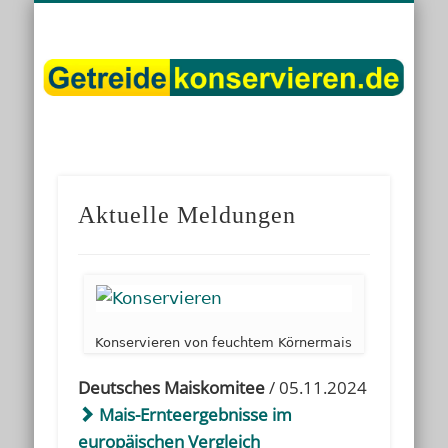
DIENSTLEISTER
DATENSCHUTZ
GRUNDLAGEN
IMPRESSUM
PRODUKTE
KONTAKT
START
LINKS
g
Aktuelle Meldungen
Konservieren von feuchtem Körnermais
Deutsches Maiskomitee
/ 05.11.2024
Mais-Ernteergebnisse im
europäischen Vergleich