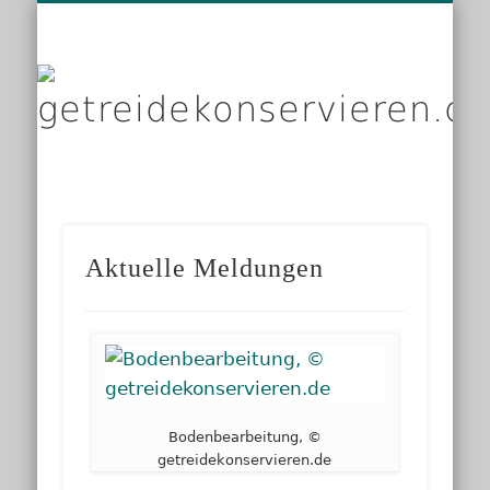
DIENSTLEISTER
DATENSCHUTZ
GRUNDLAGEN
IMPRESSUM
PRODUKTE
KONTAKT
START
LINKS
g
Aktuelle Meldungen
Bodenbearbeitung, ©
getreidekonservieren.de