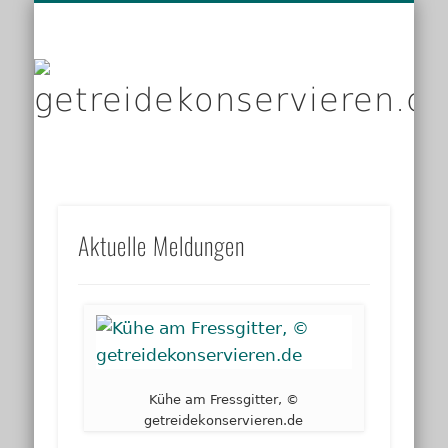
DIENSTLEISTER
DATENSCHUTZ
GRUNDLAGEN
IMPRESSUM
PRODUKTE
KONTAKT
START
LINKS
g
Aktuelle Meldungen
Kühe am Fressgitter, ©
getreidekonservieren.de