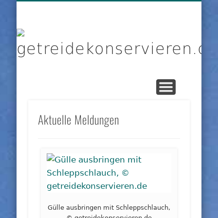
DIENSTLEISTER
DATENSCHUTZ
GRUNDLAGEN
IMPRESSUM
PRODUKTE
KONTAKT
START
LINKS
g
Aktuelle Meldungen
Gülle ausbringen mit Schleppschlauch,
© getreidekonservieren.de