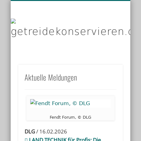
DIENSTLEISTER
DATENSCHUTZ
GRUNDLAGEN
IMPRESSUM
PRODUKTE
KONTAKT
START
LINKS
g
Aktuelle Meldungen
Fendt Forum, © DLG
DLG
/ 16.02.2026
LAND.TECHNIK für Profis: Die