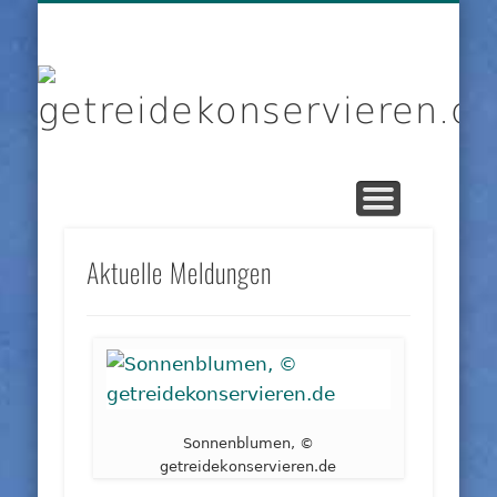
DIENSTLEISTER
DATENSCHUTZ
GRUNDLAGEN
IMPRESSUM
PRODUKTE
KONTAKT
START
LINKS
g
Aktuelle Meldungen
Sonnenblumen, ©
getreidekonservieren.de