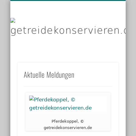
DIENSTLEISTER
DATENSCHUTZ
GRUNDLAGEN
IMPRESSUM
PRODUKTE
KONTAKT
START
LINKS
g
Aktuelle Meldungen
Pferdekoppel, ©
getreidekonservieren.de